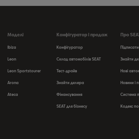
Моделі
Конфігуратор і продаж
Про SEAT
Ibiza
Конфігуратор
Підписати
Leon
Склад автомобілів SEAT
Знайти ди
Leon Sportstourer
Тест-драйв
Нові авто
Arona
Знайти дилера
Новини і п
Ateca
Фінансування
Система п
SEAT для бізнесу
Кодекс по