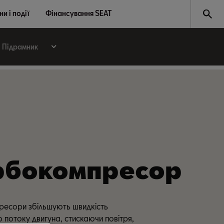
и і події
Фінансування SEAT
Підрамник
рбокомпресор
ресори збільшують швидкість
о потоку двигуна, стискаючи повітря,