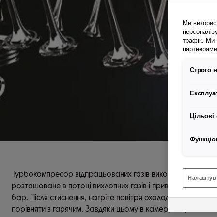
Ми викорис
персоналізу
трафік. Ми
партнерами 
Строго н
Експлуат
Цільові 
Функціо
Турбокомпресор відпрацьованих газів використовує енергі
Налаштув
розташоване в потоці вихлопних газів і приводить в рух к
бар. Після стиснення, нагріте повітря охолоджується за
порівняти з гарячим. Завдяки цьому в камеру згоряння по