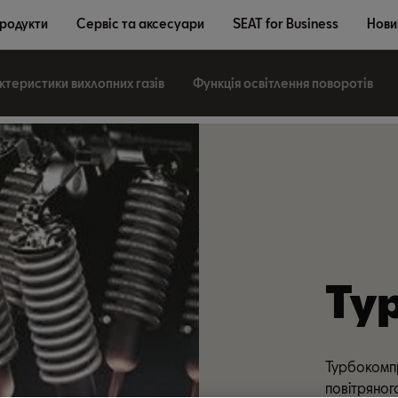
продукти
Сервіс та аксесуари
SEAT for Business
Новин
теристики вихлопних газів
Функція освітлення поворотів
Ту
Турбокомп
повітряног