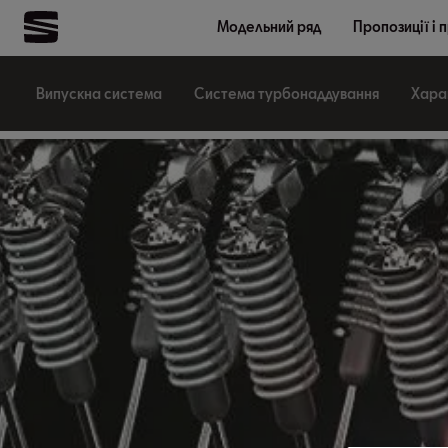
Модельний ряд
Пропозиції і 
Випускна система
Система турбонаддування
Харак