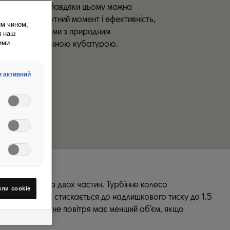
для згоряння. Завдяки цьому можна
отужність, крутний момент і ефективність,
им чином,
няти з двигунами з природним
и наш
нням з аналогічною кубатурою.
ими
 активний
 складається з двох частин. Турбінне колесо
йли сookie
л. Тут повітря стискається до надлишкового тиску до 1.5
оряння. Холодне повітря має менший об’єм, якщо