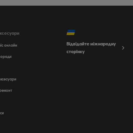
аксесуари
Відвідайте міжнародну
віс онлайн
сторінку
 поради
аксесуари
 ремонт
си