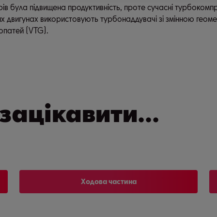
 була підвищена продуктивність, проте сучасні турбокомпрес
ьних двигунах використовують турбонаддувачі зі змінною гео
опатей (VTG).
зацікавити...
Ходова частина