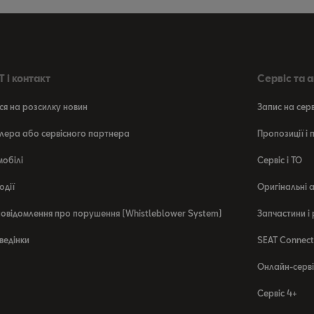
 і контакт
Сервіс та 
ся на розсилку новин
Запис на сер
лера або сервісного партнера
Пропозиції і
мобілі
Сервіс і ТО
одії
Оригінальні 
овідомлення про порушення (Whistleblower System)
Запчастини і
ведінки
SEAT Connect
Онлайн-серві
Сервіс 4+