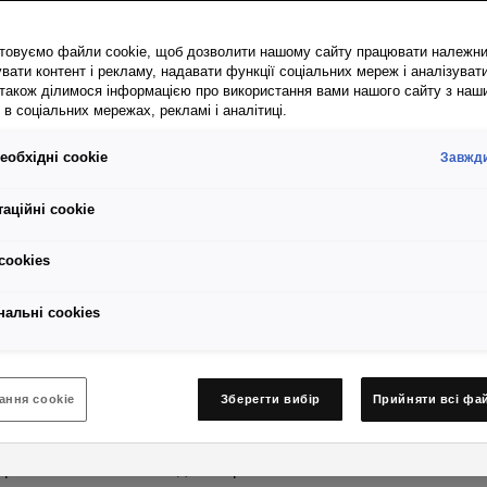
необхідне 
підвищити п
товуємо файли cookie, щоб дозволити нашому сайту працювати належн
якщо порів
вати контент і рекламу, надавати функції соціальних мереж і аналізуват
всмоктува
 також ділимося інформацією про використання вами нашого сайту з наш
в соціальних мережах, рекламі і аналітиці.
еобхідні cookie
Завжди
аційні cookie
сookies
нальні cookies
ю, що міститься у відпрацьованих газах, для свого руху. Він
ання cookie
Зберегти вибір
Прийняти всі фа
олесо компресора, яке з’єднане з турбінним колесом через ва
 допомогою проміжного охолоджувача й подається в камеру зг
трапляє більше кисню для згоряння.