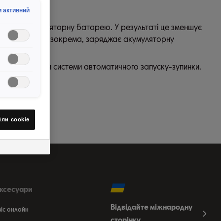
шиною.
 активний
ряджати акумуляторну батарею. У результаті це зменшує
струму), який, зокрема, заряджає акумуляторну
ної для роботи системи автоматичного запуску-зупинки.
йли сookie
аксесуари
Відвідайте міжнародну
віс онлайн
сторінку