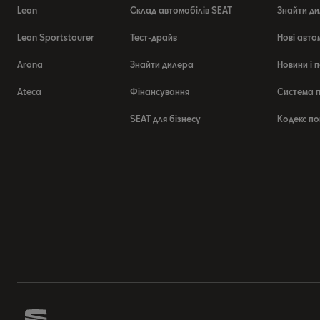
Leon
Склад автомобілів SEAT
Знайти ди
Leon Sportstourer
Тест-драйв
Нові авто
Arona
Знайти дилера
Новини і п
Ateca
Фінансування
Система п
SEAT для бізнесу
Кодекс по