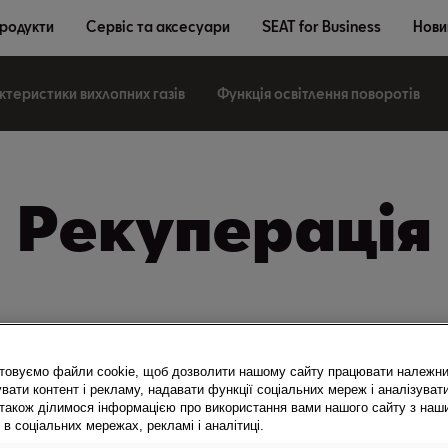
продукти
Сервіс та аксесуари
SEAT for Business
Новин
теристики вихлопних газів
Функція освітлення поворотів
Рекуперація
звичай називають рекуперацією. Наприклад, багато автомобі
товуємо файли cookie, щоб дозволити нашому сайту працювати належн
вати контент і рекламу, надавати функції соціальних мереж і аналізуват
 також ділимося інформацією про використання вами нашого сайту з наш
ється цінна енергія. Система рекуперації енергії гальмуванн
в соціальних мережах, рекламі і аналітиці.