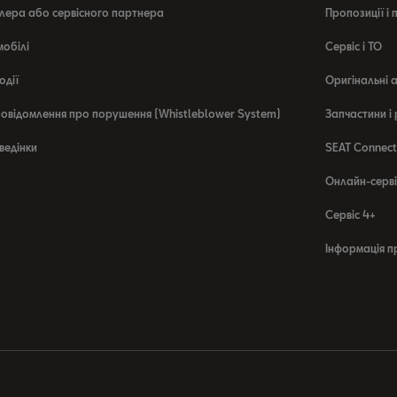
лера або сервісного партнера
Пропозиції і
мобілі
Сервіс і ТО
одії
Оригінальні 
овідомлення про порушення (Whistleblower System)
Запчастини і
ведінки
SEAT Connect
Онлайн-серві
Сервіс 4+
Інформація п