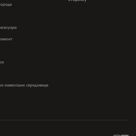
 поради
аксесуари
 ремонт
си
ро навколішнє середовище