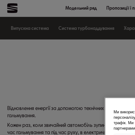
Модельний ряд
Пропозиції і 
Випускна система
Система турбонаддування
Харак
Відновлення енергії за допомогою технічних процесів за
Ми викорис
гальмування.
персоналізу
трафік. Ми
Кожен раз, коли звичайний автомобіль зупиняється, втрача
партнерами 
час гальмування та під час руху, в електричну енергію.