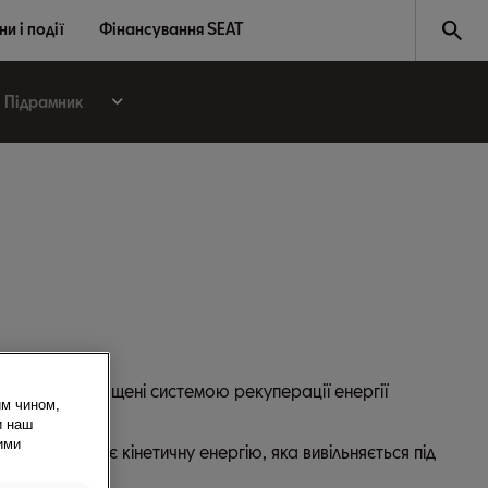
и і події
Фінансування SEAT
Підрамник
лів SEAT оснащені системою рекуперації енергії
им чином,
и наш
ими
я перетворює кінетичну енергію, яка вивільняється під