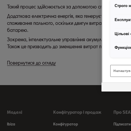
Такий процес здійснюється за допомогою спеціально ро
Строго н
Додаткова електрична енергія, яка генерується, забезпе
Експлуат
споживання пального, оскільки двигун витрачає менше е
батарею.
Цільові 
Зокрема, інтелектуальне управління акумулятором забезп
Також це призводить до зменшення витрат пального.
Функціо
Повернутися до огляду
Налаштув
Моделі
Конфігуратор і продаж
Про SEAT
Ibiza
Конфігуратор
Підписати