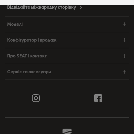
Відвідайте міжнародну сторінку
Моделі
Конфігуратор і продаж
Про SEAT і контакт
Сервіс та аксесуари