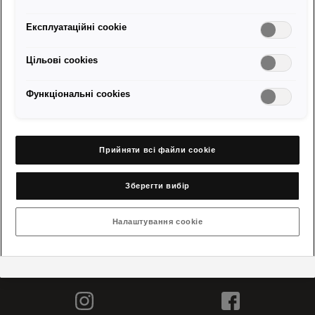
Експлуатаційні cookie
Цільові сookies
Відвідайте міжнародну сторінку
Функціональні cookies
Моделі
Прийняти всі файли сookie
Конфігуратор і продаж
Зберегти вибір
Про SEAT і контакт
Налаштування cookie
Сервіс та аксесуари