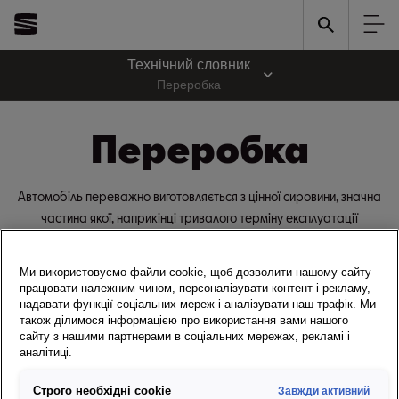
Технічний словник
Переробка
Переробка
Автомобіль переважно виготовляється з цінної сировини, значна
частина якої, наприкінці тривалого терміну експлуатації
автомобіля повертається до життєвого циклу товару. Від 85 до
90 % усіх матеріалів, що використовуються сьогодні в
Ми використовуємо файли cookie, щоб дозволити нашому сайту
автомобілях, підлягають переробці. Тобто, автомобілі, як технічні
працювати належним чином, персоналізувати контент і рекламу,
споживчі товари, зазвичай, мають велику частку матеріалів, які
надавати функції соціальних мереж і аналізувати наш трафік. Ми
також ділимося інформацією про використання вами нашого
можна вторинно переробляти. SEAT працює над розробкою
сайту з нашими партнерами в соціальних мережах, рекламі і
своїх моделей з урахуванням мінімізації використання ресурсів.
аналітиці.
Повернутися до огляду
Строго необхідні cookie
Завжди активний