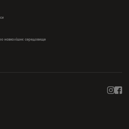
си
ро навколішнє середовище