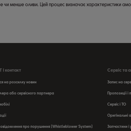
ше чи менше оливи. Цей процес визначає характеристики амо
 і контакт
Сервіс та 
ся на розсилку новин
Запис на сер
лера або сервісного партнера
Пропозиції і
мобілі
Сервіс і ТО
одії
Оригінальні 
овідомлення про порушення (Whistleblower System)
Запчастини і