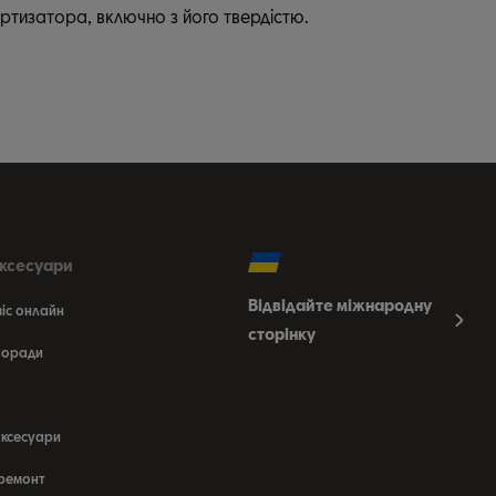
ртизатора, включно з його твердістю.
аксесуари
Відвідайте міжнародну
віс онлайн
сторінку
 поради
аксесуари
 ремонт