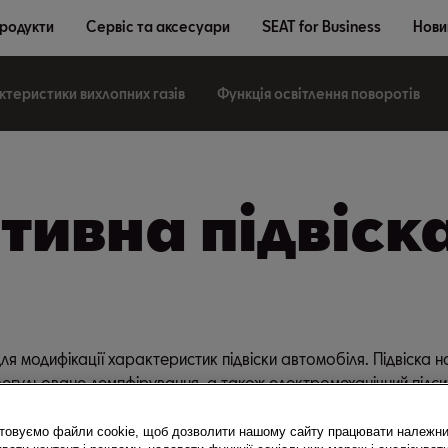
продукти
Сервіс та аксесуари
SEAT for Business
Новин
теристики вихлопних газів
Функція освітлення поворотів
тивна підвіск
я модифікації характеристик підвіски автомобіля. Підвіска н
егульоване демпфірування, а також електромеханічний під
ь автомобіля.
товуємо файли cookie, щоб дозволити нашому сайту працювати належн