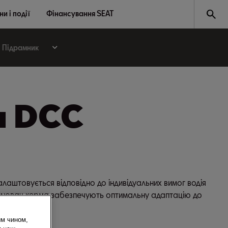
и і події
Фінансування SEAT
Підрамник
а DCC
алаштовується відповідно до індивідуальних вимог водія
силювач керма забезпечують оптимальну адаптацію до
им чином,