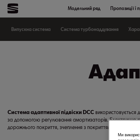
Модельний ряд
Пропозиції і 
Випускна система
Система турбонаддування
Харак
Адап
Система адаптивної підвіски DCC
використовується дл
за допомогою регулювання амортизаторів. Електрично р
дорожнього покриття, зчеплення з покриттям і керованіст
Ми викорис