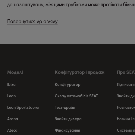
до налаштувань, між цими трубками може протікати біль
Повернутися до огляду
Моделі
Конфігуратор і продаж
Про SEAT
Ibiza
Конфігуратор
Підписати
Leon
Склад автомобілів SEAT
Знайти ди
Leon Sportstourer
Тест-драйв
Нові авто
Arona
Знайти дилера
Новини і п
Ateca
Фінансування
Система п