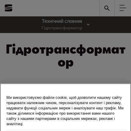
Технічний словник
Гідротрансформатор
Гідротрансформат
ор
Гідротрансформатори зазвичай виконують функцію зчеплення в
автоматичних коробках передач і передають силу між двигуном і
Ми використовуємо файли cookie, щоб дозволити нашому сайту
трансмісією.
працювати належним чином, персоналізувати контент і рекламу,
надавати функції соціальних мереж і аналізувати наш трафік. Ми
Вони зазвичай працюють за принципом гідродинаміки,
також ділимося інформацією про використання вами нашого
використовуючи рідину (переважно оливу) для передачі
сайту з нашими партнерами в соціальних мережах, рекламі і
крутного моменту.
аналітиці.