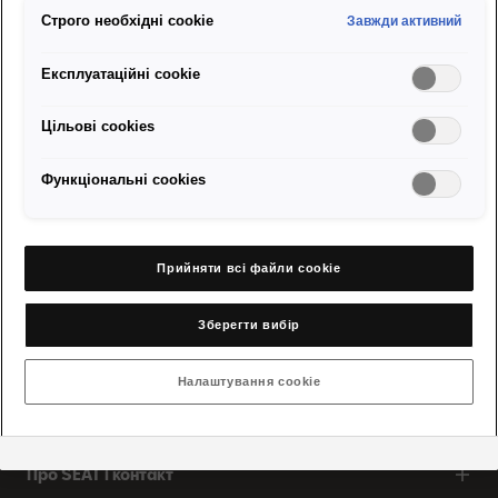
Гідротрансформатор особливо ефективний при рушанні з місця
Строго необхідні cookie
Завжди активний
(запуск двигуна, зупинка автомобіля) завдяки своїй здатності
безперервно передавати крутний момент і швидкість.
Експлуатаційні cookie
Повернутися до огляду
Цільові сookies
Функціональні cookies
Прийняти всі файли сookie
Відвідайте міжнародну сторінку
Зберегти вибір
Моделі
Налаштування cookie
Конфігуратор і продаж
Про SEAT і контакт