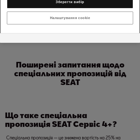
Зберегти вибір
Зубчасті ремені
Ролики
Налаштування cookie
Натяжники
Ланцюги ГРМ
Поширені запитання щодо
спеціальних пропозицій від
SEAT
Що таке спеціальна
пропозиція SEAT Сервіс 4+?
Спеціальна пропозиція — це знижена вартість на 25% на