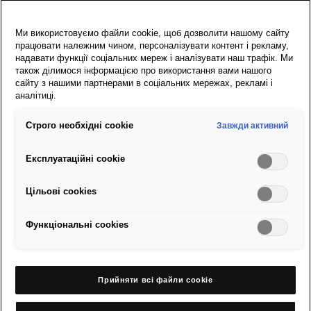
Додаткові
категорії:
Ми використовуємо файли cookie, щоб дозволити нашому сайту
працювати належним чином, персоналізувати контент і рекламу,
надавати функції соціальних мереж і аналізувати наш трафік. Ми
також ділимося інформацією про використання вами нашого
Елементи підвіски:
сайту з нашими партнерами в соціальних мережах, рекламі і
аналітиці.
Підшипник/опора  
Строго необхідні cookie
Маточина колеса  
Завжди активний
Стабілізатор  
Експлуатаційні cookie
Важіль підвiски  
Пильник ШРКШ з монтажними деталями  
Цільові сookies
Шарнiр кульовий  
ШРКШ з пильником  
Функціональні cookies
Опора гідравлічна  
Тяга сполучна
Прийняти всі файли сookie
Комплекти для заміни ременів ГРМ:
Клиновидні ремені