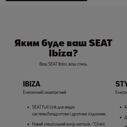
Яким буде ваш SEAT
Ibiza?
Ваш SEAT Ibiza, ваш стиль.
IBIZA
ST
Елегантний і компактний
Елеган
SEAT Full Link для медіа
К
системи,бездротове і дротове з'єднання.
Д
Новий спеціальний колір металік -"Oniric