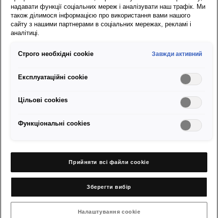
надавати функції соціальних мереж і аналізувати наш трафік. Ми
1
/
3
також ділимося інформацією про використання вами нашого
сайту з нашими партнерами в соціальних мережах, рекламі і
аналітиці.
Діапазон витрати
Діапазон CO2
Ді
9.5 - 9.5 л/100 км
215 - 215 г/км
9.
Строго необхідні cookie
Завжди активний
Потужність
Двигун
По
81 кВт
(110 к.с.)
Бензин
81
Експлуатаційні cookie
к.
Трансмісія
Drive
5-ступ. МКП / 6-ступ.
Передній привод
Тр
Цільові сookies
АКП
5
А
Функціональні cookies
Ibiza Ibiza
Прийняти всі файли сookie
SEAT Full Link для медіа системи,бездротове і дротове
з'єднання.
Зберегти вибір
Новий спеціальний колір металік -"Oniric Grey"
Налаштування cookie
Передні сидіння з підігрівом та регулюванням