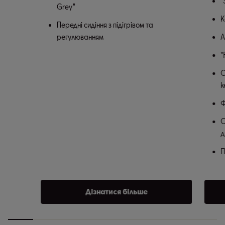
"
Grey"
К
Передні сидіння з підігрівом та
регулюванням
А
"
C
k
Ф
С
д
П
Дізнатися більше