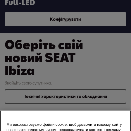
Full-LED
Конфігурувати
Оберіть свій
новий SEAT
Ibiza
Знайдіть свого супутника.
Технічні характеристики та обладнання
Ibiza
Style
FR
Ми використовуємо файли cookie, щоб дозволити нашому сайту
працювати належним чином, персоналізувати контент і рекламу,