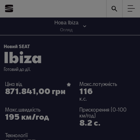
Гарантія
*
5
Нова Ibiza
на усі моделі
Огляд
Новий SEAT
Ibiza
Готовий до дії.
Ціна від
*
Макс.потужність
871.841,00 грн
116
к.с.
Макс.швидкість
Прискорення (0-100
195
км/год
км/год)
8.2 с.
Технології