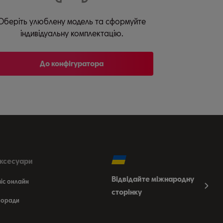
Оберіть улюблену модель та сформуйте
індивідуальну комплектацію.
До конфігуратора
аксесуари
Відвідайте міжнародну
віс онлайн
сторінку
 поради