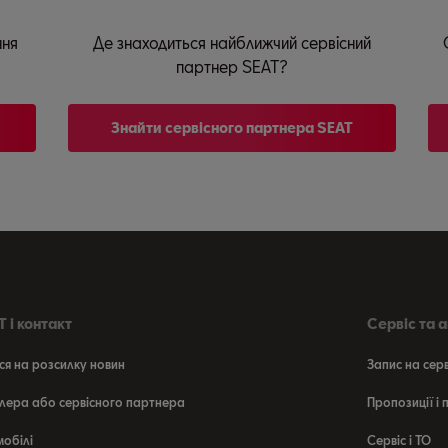
ння
Де знаходиться найближчий сервісний
партнер SEAT?
Знайти сервісного партнера SEAT
 і контакт
Сервіс та 
ся на розсилку новин
Запис на сер
лера або сервісного партнера
Пропозиції і
мобілі
Сервіс і ТО