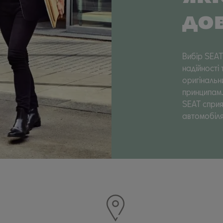
дов
Вибір SEAT
надійності 
оригінальн
принципам.
SEAT спри
автомобіля