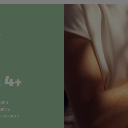
у
а
 4+
оків,
дають
ви зможете