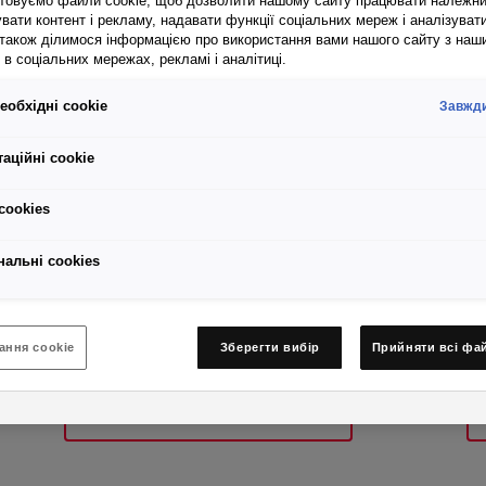
товуємо файли cookie, щоб дозволити нашому сайту працювати належн
вати контент і рекламу, надавати функції соціальних мереж і аналізуват
 також ділимося інформацією про використання вами нашого сайту з наш
в соціальних мережах, рекламі і аналітиці.
нальні запасні ч
еобхідні cookie
Завжди
хнічне обслугову
аційні cookie
SEAT
сookies
нальні cookies
ання cookie
Зберегти вибір
Прийняти всі фа
Заправка AdBlue®