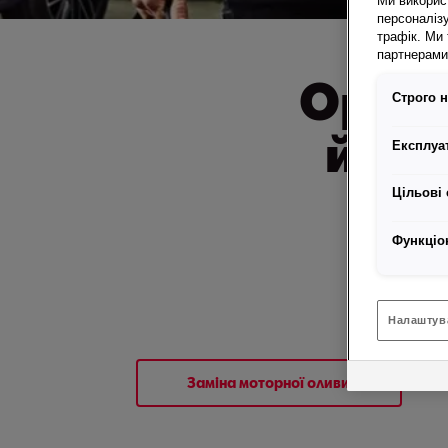
Ми викорис
персоналізу
трафік. Ми
партнерами 
Оригі
Строго н
й те
Експлуат
Цільові 
Функціо
Налаштув
Заміна моторної оливи