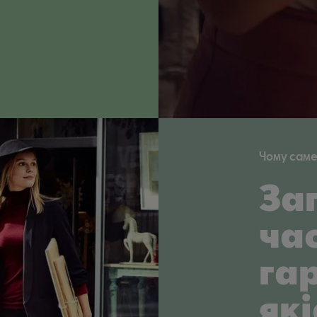
Чому саме 
За
ча
га
які