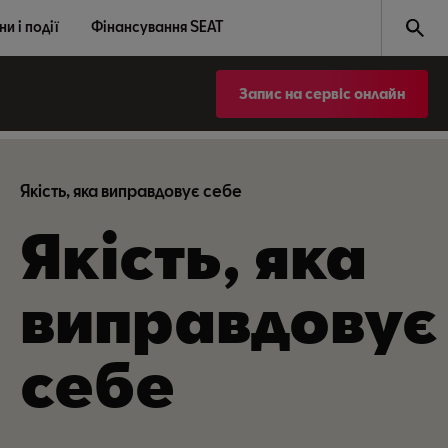
и і події
Фінансування SEAT
Запис на сервіс онлайн
Якість, яка виправдовує себе
Якість, яка
виправдовує
себе