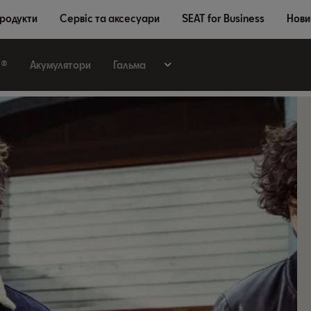
продукти
Сервіс та аксесуари
SEAT for Business
Новин
e®
Акумулятори
Гальма