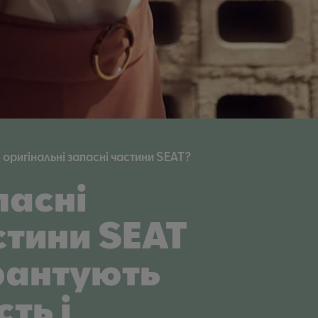
оригінальні запасні частини SEAT?
пасні
стини SEAT
рантують
сть і