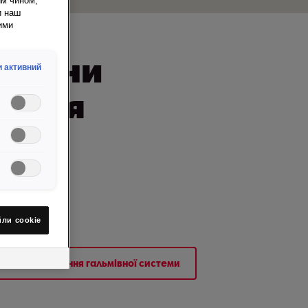
им чином,
и наш
ими
астини
 активний
вання
йли сookie
Обслуговування гальмівної системи