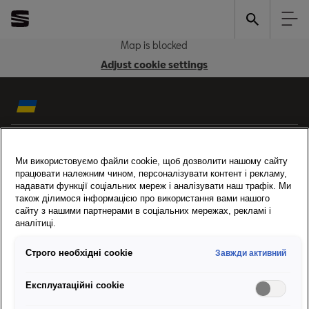
Map is blocked
Adjust cookie settings
Відвідайте міжнародну сторінку
Ми використовуємо файли cookie, щоб дозволити нашому сайту
працювати належним чином, персоналізувати контент і рекламу,
Моделі
надавати функції соціальних мереж і аналізувати наш трафік. Ми
також ділимося інформацією про використання вами нашого
сайту з нашими партнерами в соціальних мережах, рекламі і
Конфігуратор і продаж
аналітиці.
Строго необхідні cookie
Завжди активний
Про SEAT і контакт
Експлуатаційні cookie
Сервіс та аксесуари