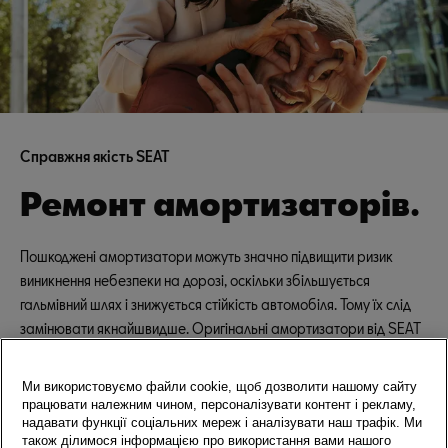
Справжня якість SEAT
Ремонт амортизаторів.
Пошкоджені амортизатори можуть значно підвищити ризик
виникнення небезпеки на дорозі, оскільки збільшується
гальмівний шлях і знижується стійкість автомобіля. Тому їх слід
замінювати якнайшвидше. Оригінальні амортизатори від SEAT
спеціально оптимізовані для конкретних моделей автомобілів і
гарантують безпечне керування.
Ми використовуємо файли cookie, щоб дозволити нашому сайту
працювати належним чином, персоналізувати контент і рекламу,
надавати функції соціальних мереж і аналізувати наш трафік. Ми
також ділимося інформацією про використання вами нашого