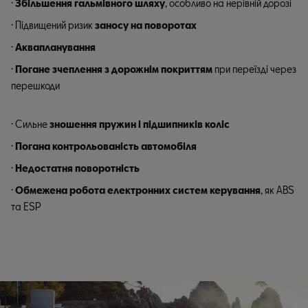
·
Збільшення гальмівного шляху
, особливо на нерівній дорозі
· Підвищений ризик
заносу на поворотах
·
Аквапланування
·
Погане зчеплення з дорожнім покриттям
при переїзді через
перешкоди
· Сильне
зношення пружин і підшипників коліс
·
Погана контрольованість автомобіля
·
Недостатня поворотність
·
Обмежена робота електронних систем керування
, як ABS
та ESP