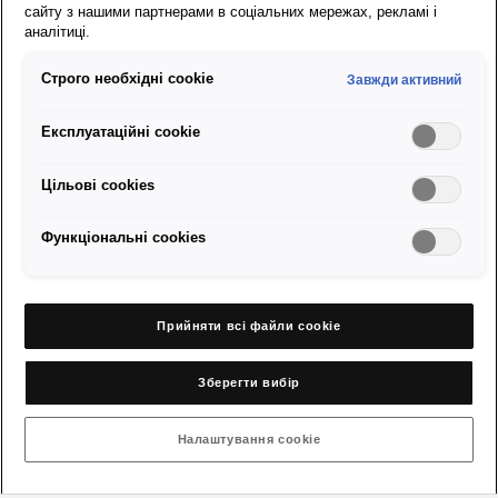
сайту з нашими партнерами в соціальних мережах, рекламі і
аналітиці.
Строго необхідні cookie
Завжди активний
Експлуатаційні cookie
Цільові сookies
Функціональні cookies
Вашому SEAT уже 4 роки?
Прийняти всі файли сookie
Спеціальні пропозиції
SEAT Сервіс 4+ для
Зберегти вибір
амортизаторів
Налаштування cookie
Якщо вашому SEAT уже більше 4 років, ви дійсно можете