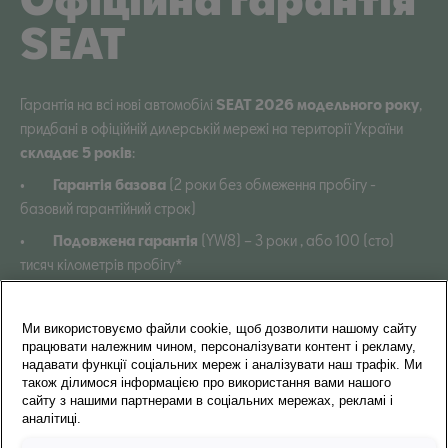
SEAT
Гарантія на всі нові автомобілі
SEAT 2026 модельного року
,
придбані в офіційній дилерській мережі на території України
складає 5 років
:
•
Гарантія базова
(2 роки без обмеження пробігу -
базовий гарантійний строк)
•
Подовжена гарантія
(YW8) – 3 роки , або 100 (сто)
тисяч кілометрів пробігу*
*
Під «Подовженою гарантією» пропонується комплекс робіт з
безкоштовного усунення несправностей автомобіля після
Ми використовуємо файли cookie, щоб дозволити нашому сайту
закінчення базового гарантійного строку. Програми
працювати належним чином, персоналізувати контент і рекламу,
надавати функції соціальних мереж і аналізувати наш трафік. Ми
«Подовженої гарантії» передбачають заміну запасних частин
також ділимося інформацією про використання вами нашого
та виконання робіт з усунення недоліків, що виникли після
сайту з нашими партнерами в соціальних мережах, рекламі і
закінчення базового гарантійного строку.
аналітиці.