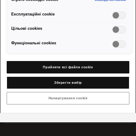
Повернутися до огляду
Експлуатаційні cookie
Цільові сookies
Функціональні cookies
Відвідайте міжнародну сторінку
Моделі
Прийняти всі файли сookie
Конфігуратор і продаж
Зберегти вибір
Налаштування cookie
Про SEAT і контакт
Сервіс та аксесуари