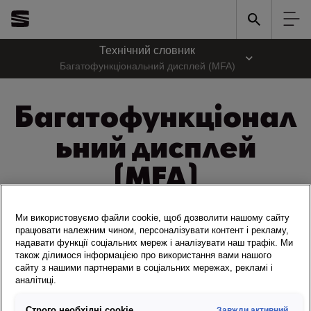
Технічний словник
Багатофункціональний дисплей (MFA)
Багатофункціонал
ьний дисплей
(MFA)
Багатофункціональний дисплей (MFA)
розташований
Ми використовуємо файли cookie, щоб дозволити нашому сайту
безпосередньо перед водієм і є компактним інформаційним
працювати належним чином, персоналізувати контент і рекламу,
надавати функції соціальних мереж і аналізувати наш трафік. Ми
пристроєм, що призначений для зручності та безпеки водія. Такий
також ділимося інформацією про використання вами нашого
дисплей відображає важливу інформацію про автомобіль
сайту з нашими партнерами в соціальних мережах, рекламі і
моментально, забезпечуючи водію доступ до потрібних даних
аналітиці.
без відволікання від дороги.
Строго необхідні cookie
Завжди активний