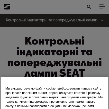
Контрольні індикаторні та попереджувальні лампи
Контрольні
індикаторні та
попереджувальні
лампи SEAT
Попереджувальні лампи в вашому автомобілі SEAT служать для
Ми використовуємо файли cookie, щоб дозволити нашому сайту
інформування вас про поточний стан автомобіля. Залежно від
працювати належним чином, персоналізувати контент і рекламу,
нагальної потреби вжиття заходів загоряються червоні, жовті,
надавати функції соціальних мереж і аналізувати наш трафік. Ми
також ділимося інформацією про використання вами нашого
зелені, сині або білі індикатори.
сайту з нашими партнерами в соціальних мережах, рекламі і