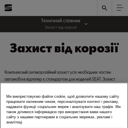
Технічний словник
Захист від корозії
Захист від корозії
Комплексний антикорозійний захист усіх необхідних частин
автомобіля відтепер є стандартом для моделей SEAT. Захист
гарантує незмінну міцність конструкції протягом усього терміну
експлуатації автомобіля. Завдяки цьому автомобілі зберігають
Ми використовуємо файли cookie, щоб дозволити нашому сайту
свою вартість під час перепродажу, а довготривалий термін
працювати належним чином, персоналізувати контент і рекламу,
служби дозволяє власникам економити кошти на обслуговуванні
надавати функції соціальних мереж і аналізувати наш трафік. Ми
також ділимося інформацією про використання вами нашого
протягом тривалого часу.
сайту з нашими партнерами в соціальних мережах, рекламі і
Комплексний захист передбачає: Окрім цинкування, покриття
аналітиці.