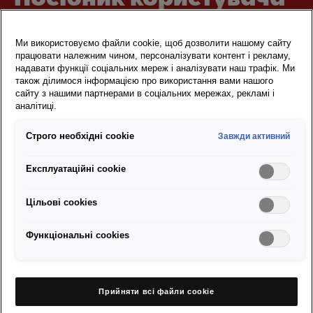
для вашого SEAT Leon
Ми використовуємо файли cookie, щоб дозволити нашому сайту
працювати належним чином, персоналізувати контент і рекламу,
Дізнайтеся більше про ваш SEAT Leon. Крім загального огляду
надавати функції соціальних мереж і аналізувати наш трафік. Ми
автомобіля, у електронному посібнику ви знайдете корисну
також ділимося інформацією про використання вами нашого
інформацію для водія про контрольні індикатори, панель
сайту з нашими партнерами в соціальних мережах, рекламі і
аналітиці.
приладів, а також інформацію про міжсервісні інтервали й
заміну оливи. Електронний посібник SEAT Leon також описує всі
Строго необхідні cookie
Завжди активний
важливі функції систем допомоги водієві. Для перевезення лиж
або багажних боксів ви знайдете інформацію про
Експлуатаційні cookie
встановлення багажника на даху.
А в посібнику з мультимедійної системи ви зможете завантажити
Цільові сookies
всі інструкції у вигляді відеороликів.
Функціональні cookies
Електронний посібник користувача SEAT Leon — ваше джерело
інформації на будь-які випадки життя.
Прийняти всі файли сookie