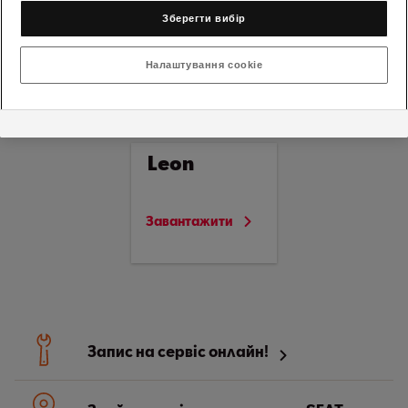
Завантажити посібник користувача
Зберегти вибір
Посібник користувача
Налаштування cookie
SEAT Leon
Leon
Завантажити
Запис на сервіс онлайн!