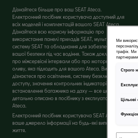
Дізнайтеся більше про ваш SEAT Ateca.
Електронний посібник користувача доступний для
всіх моделей і комплектацій вашого SEAT Ateca.
Дізнайтеся всю корисну інформацію про
використання панелі приладів SEAT, мультимедійну
Ми викорис
систему SEAT та обладнання для забезпечення
персоналізу
трафік. Ми
вашої безпеки під час водіння. Також докладніше
партнерами 
про міжсервісні інтервали або про моторну
оливу, яка підходить для вашого Ateca. Ви
Строго н
дізнаєтеся про освітлення, систему безключового
доступу, значення контрольних індикаторів та
Експлуат
встановлення багажника на даху — все це також
детально описано в посібнику з експлуатації SEAT
Цільові 
Ateca.
Функціо
Електронний посібник користувача SEAT Ateca —
ваше джерело інформації на будь-які випадки
життя.