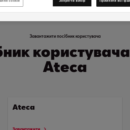
ання cookie
Зберегти вибір
Прийняти всі фа
Завантажити посібник користувача
бник користувача
Ateca
Ateca
Завантажити