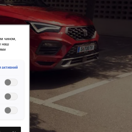
им чином,
и наш
ими
 активний