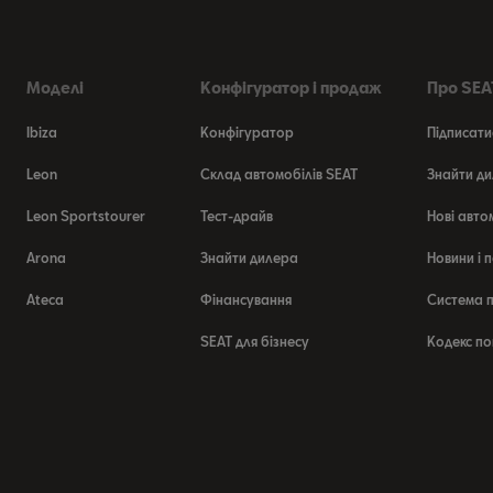
Моделі
Конфігуратор і продаж
Про SEAT
Ibiza
Конфігуратор
Підписати
Leon
Склад автомобілів SEAT
Знайти ди
Leon Sportstourer
Тест-драйв
Нові авто
Arona
Знайти дилера
Новини і п
Ateca
Фінансування
Система п
SEAT для бізнесу
Кодекс по