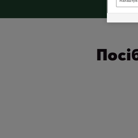
Налаштув
Посі