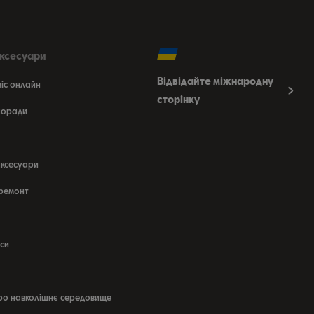
аксесуари
Відвідайте міжнародну
віс онлайн
сторінку
 поради
аксесуари
 ремонт
си
ро навколішнє середовище