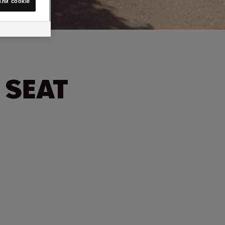
йли сookie
 SEAT