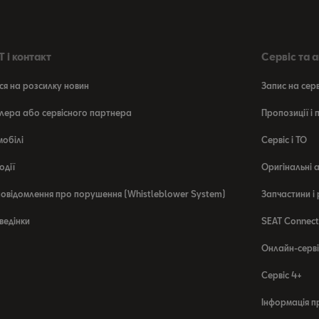
 і контакт
Сервіс та 
ся на розсилку новин
Запис на сер
лера або сервісного партнера
Пропозиції і
мобілі
Сервіс і ТО
одії
Оригінальні 
овідомлення про порушення (Whistleblower System)
Запчастини і
ведінки
SEAT Connect
Онлайн-серві
Сервіс 4+
Інформація п