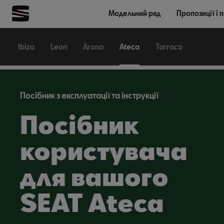
Модельний ряд
Пропозиції і 
Ibiza
Leon
Arona
Ateca
Tarraco
Посібник з експлуатації та інструкції
Посібник
користувача
для вашого
SEAT Ateca