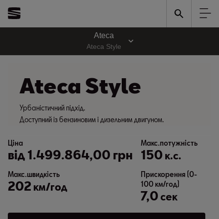
Ateca
Ateca Style
Ateca Style
Урбаністичний підхід.
Доступний із бензиновим і дизельним двигуном.
Ціна
Макс.потужність
від
1.499.864,00 грн
150
к.с.
Макс.швидкість
Прискорення (0-
202
100 км/год)
км/год
7,0
сек