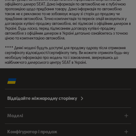
офіційного дилера SEAT. Дана інформація по автомобілю не є публічною
пропозицією щодо придбання товару. Дана інформація по автомобілю
також не є рекламою та не зобовязує жодну зі сторін до продажу чи
придбання автомобіля. Точна комплектація та перелік опцій вказуються у
договорах купівлі-продажу автомобіля, які підписані з офіційним дилером в
Україні. Будь ласка, перед підписанням договору купівлі-продажу
автомобіля з офіційним дилером в Україні детально ознайомтесь з точною
ціною та комплектацією автомобіля.
**** Деякі моделі будуть доступні для продажу одразу після отримання
сертифікату відповідності/сертифікату типу. Ви можете отримати будь-яку
необхідну інформацію про модель та її замовлення, звернувшись до
найближчого дилерського центру SEAT в Україні.
Відвідайте міжнародну сторінку
Моделі
Конфігуратор і продаж