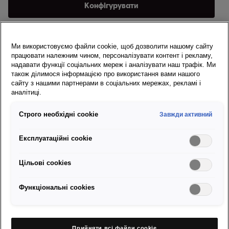
Конфігурувати
Ми використовуємо файли cookie, щоб дозволити нашому сайту
Нові автомобілі, доступні просто
працювати належним чином, персоналізувати контент і рекламу,
зараз
надавати функції соціальних мереж і аналізувати наш трафік. Ми
також ділимося інформацією про використання вами нашого
сайту з нашими партнерами в соціальних мережах, рекламі і
Каталоги і прайс-листи
аналітиці.
Строго необхідні cookie
Завжди активний
Пошук дилерів SEAT Ateca
Експлуатаційні cookie
Цільові сookies
Огляд версії STYLE
Пригода поєднується з
Функціональні cookies
міською елегантністю.
Прийняти всі файли сookie