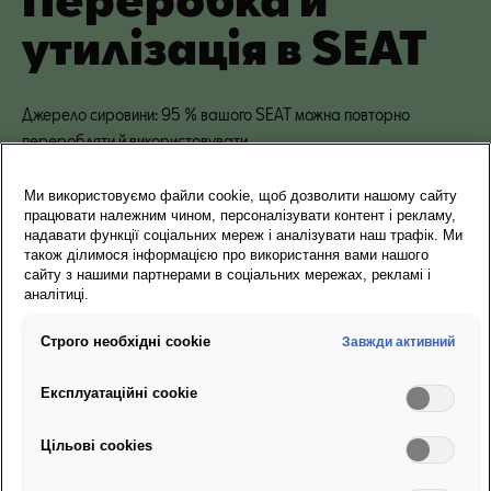
утилізація в SEAT
Джерело сировини: 95 % вашого SEAT можна повторно
переробляти й використовувати
Ми використовуємо файли cookie, щоб дозволити нашому сайту
працювати належним чином, персоналізувати контент і рекламу,
надавати функції соціальних мереж і аналізувати наш трафік. Ми
також ділимося інформацією про використання вами нашого
сайту з нашими партнерами в соціальних мережах, рекламі і
аналітиці.
Строго необхідні cookie
Завжди активний
Експлуатаційні cookie
Цільові сookies