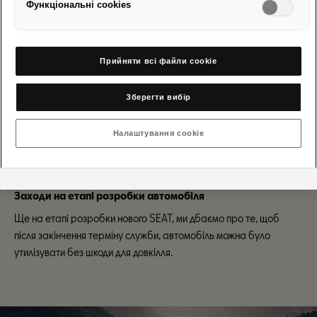
Функціональні cookies
Екологічно чиста переробка
Переробка
Прийняти всі файли сookie
Розробка, орієнтована на вторинну переробку
Зберегти вибір
Сталість довкілля є складовою всього технологічного ланцюжка,
що впливає на розробку продукту, виробництво й експлуатацію
Налаштування cookie
автомобіля. Такі заходи сприяють зменшенню навантаження на
навколишнє середовище, наприклад, шляхом збереження
ресурсів.
Заходи на етапі розробки автомобіля
Ще на етапі розробки нового SEAT, ми дбаємо про те, щоб
після закінчення терміну служби, автомобіль можна було
утилізувати без шкоди для довкілля.