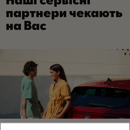
партнери чекають
на Вас