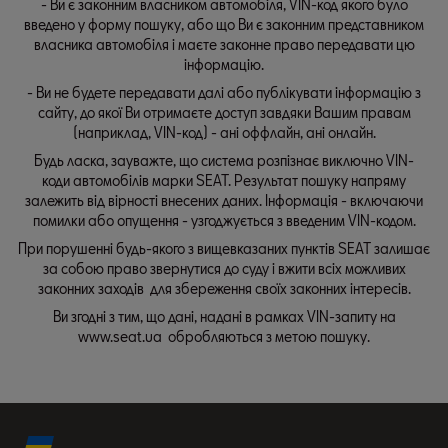
- Ви є законним власником автомобіля, VIN-код якого було
введено у форму пошуку, або що Ви є законним представником
власника автомобіля і маєте законне право передавати цю
інформацію.
- Ви не будете передавати далі або публікувати інформацію з
сайту, до якої Ви отримаєте доступ завдяки Вашим правам
(наприклад, VIN-код) - ані оффлайн, ані онлайн.
Будь ласка, зауважте, що система розпізнає виключно VIN-
коди автомобілів марки SEAT. Результат пошуку напряму
залежить від вірності внесених даних. Інформація - включаючи
помилки або опущення - узгоджується з введеним VIN-кодом.
При порушенні будь-якого з вищевказаних пунктів SEAT залишає
за собою право звернутися до суду і вжити всіх можливих
законних заходів для збереження своїх законних інтересів.
Ви згодні з тим, що дані, надані в рамках VIN-запиту на
www.seat.ua обробляються з метою пошуку.