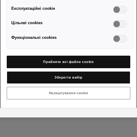
Експлуатаційні cookie
Яка комбінація кольору та дисків пасує твоєму стилю?
Цільові сookies
Функціональні cookies
Прийняти всі файли сookie
Зберегти вибір
Налаштування cookie