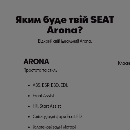
Яким буде твій SEAT
Arona?
Відкрий свій ідеальний Arona.
ARONA
Класи
Простота та стиль
ABS, ESP, EBD, EDL
Front Assist
Hill Start Assist
Світлодіодні фари Eco LED
Галогенові задні ліхтарі