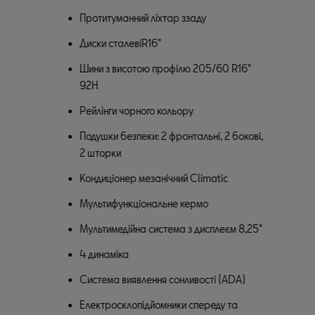
Протитуманний ліхтар ззаду
Диски сталевіR16"
Шини з висотою профілю 205/60 R16"
92H
Рейлінги чорного кольору
Подушки безпеки: 2 фронтальні, 2 бокові,
2 шторки
Кондиціонер мезанічний Climatic
Мультифункціональне кермо
Мультимедійна система з дисплеєм 8,25"
4 динаміка
Система виявлення сонливості (ADA)
Електросклопідйомники спереду та