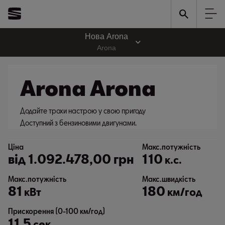
Нова Arona
Arona
Arona Arona
Додайте трохи настрою у свою пригоду
Доступний з бензиновими двигунами.
Ціна
Макс.потужність
від
1.092.478,00 грн
110
к.с.
Макс.потужність
Макс.швидкість
81
180
кВт
км/год
Прискорення (0-100 км/год)
11,5
сек