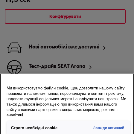
Конфігурувати
Нові автомобілі вже доступні
Тест-драйв SEAT Arona
Локатор дилерів SEAT
Ми використовуємо файли cookie, щоб дозволити нашому сайту
працювати належним чином, персоналізувати контент і рекламу,
надавати функції соціальних мереж і аналізувати наш трафік. Ми
також ділимося інформацією про використання вами нашого
сайту з нашими партнерами в соціальних мережах, рекламі і
аналітиці.
Налаштуйте свій SEAT
Arona Arona
Строго необхідні cookie
Завжди активний