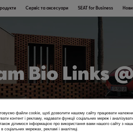
продукти
Сервіс та аксесуари
SEAT for Business
Новин
am Bio Links 
товуємо файли cookie, щоб дозволити нашому сайту працювати належн
вати контент і рекламу, надавати функції соціальних мереж і аналізуват
 також ділимося інформацією про використання вами нашого сайту з наш
в соціальних мережах, рекламі і аналітиці.