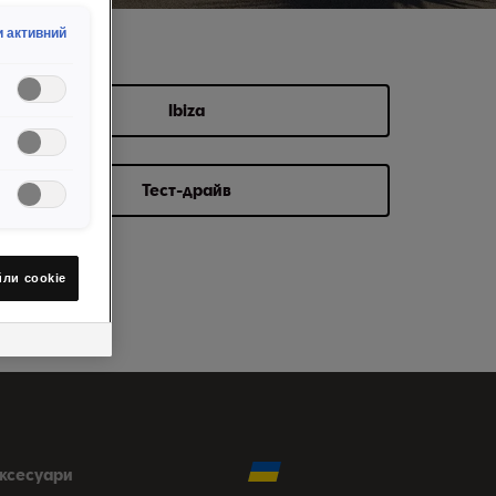
 активний
Ibiza
Тест-драйв
йли сookie
аксесуари