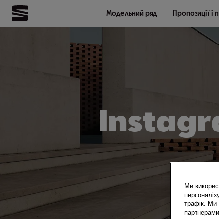
Модельний ряд
Пропозиції і 
Instagr
Ми викорис
персоналізу
трафік. Ми
партнерами 