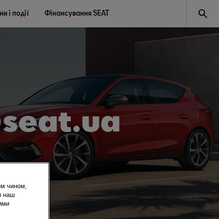
и і події
Фінансування SEAT
@seat.ua
им чином,
и наш
ими