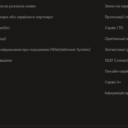
ся на розсилку новин
Запис на сер
лера або сервісного партнера
Пропозиції і
мобілі
Сервіс і ТО
одії
Оригінальні 
овідомлення про порушення (Whistleblower System)
Запчастини і
ведінки
SEAT Connect
Онлайн-серві
Сервіс 4+
Інформація п