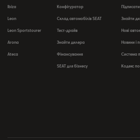
Ibiza
Конфігуратор
Підписати
Leon
Склад автомобілів SEAT
Знайти ди
Leon Sportstourer
Тест-драйв
Нові авто
Arona
Знайти дилера
Новини і п
Ateca
Фінансування
Система п
SEAT для бізнесу
Кодекс по