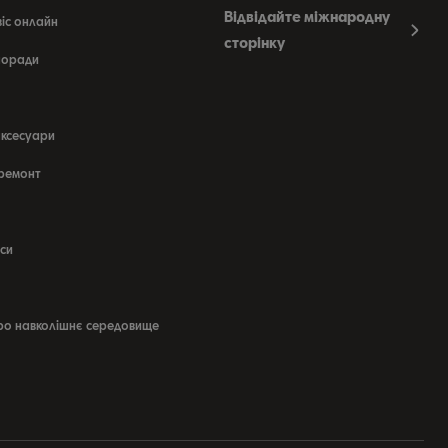
Відвідайте міжнародну
віс онлайн
сторінку
 поради
аксесуари
 ремонт
си
ро навколішнє середовище