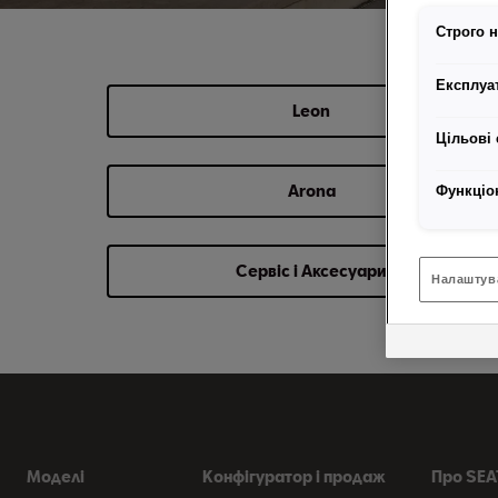
Строго н
Експлуат
Leon
Цільові 
Arona
Функціо
Сервіс і Аксесуари
Налаштув
Моделі
Конфігуратор і продаж
Про SEAT