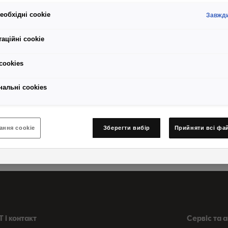
еобхідні cookie
Завжди
аційні cookie
Leon Sportstourer
сookies
Конфігуратор
нальні cookies
Захист персональних даних
ання cookie
Зберегти вибір
Прийняти всі фа
 і контакт
Сервіс та 