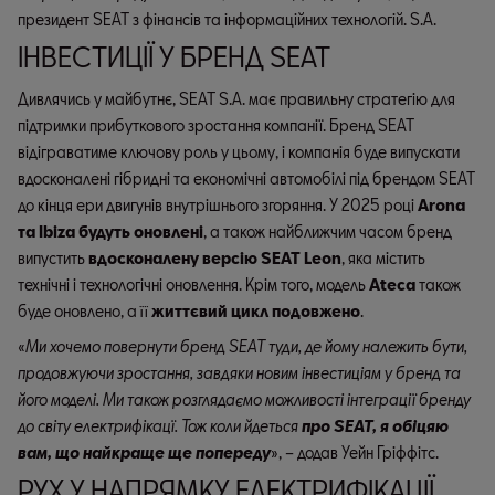
президент SEAT з фінансів та інформаційних технологій. S.A.
ІНВЕСТИЦІЇ У БРЕНД SEAT
Дивлячись у майбутнє, SEAT S.A. має правильну стратегію для
підтримки прибуткового зростання компанії. Бренд SEAT
відіграватиме ключову роль у цьому, і компанія буде випускати
вдосконалені гібридні та економічні автомобілі під брендом SEAT
до кінця ери двигунів внутрішнього згоряння. У 2025 році
Arona
та Ibiza будуть оновлені
, а також найближчим часом бренд
випустить
вдосконалену версію SEAT Leon
, яка містить
технічні і технологічні оновлення. Крім того, модель
Ateca
також
буде оновлено, а її
життєвий цикл подовжено
.
«
Ми хочемо повернути бренд SEAT туди, де йому належить бути,
продовжуючи зростання, завдяки новим інвестиціям у бренд та
його моделі. Ми також розглядаємо можливості інтеграції бренду
до світу електрифікацї. Тож коли йдеться
про SEAT, я обіцяю
вам, що найкраще ще попереду
», – додав Уейн Гріффітс.
РУХ У НАПРЯМКУ ЕЛЕКТРИФІКАЦІЇ