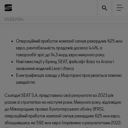
Щорічна медіа-
20.03.2024
конференція SEAT
S.A.
Операційний прибуток компанії сягнув рекордних 625 млн 
євро, рентабельність продажів досягла 4,4%, а 
товарообіг зріс до 14,3 млрд євро минулого року.
Нові інвестиції у бренд SEAT, фейсліфт Ibiza та Arona і 
оновлення моделей Leon і Ateca
Електрифікація заводу у Марторелі просувається повною 
швидкістю
Сьогодні SEAT S.A. представила свої результати за 2023 рік
разом зі стратегією на наступні роки. Минулого року, відповідно
до Міжнародних правил бухгалтерського обліку (IFRS),
операційний прибуток компанії сягнув рекордних 625 млн євро,
збільшившись на 592 млн євро (порівняно з результатами 2022: