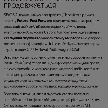
ПРОДОВЖУЄТЬСЯ
SEAT S.A. прихильний до електрифікації Іспанії та в рамках
проекту
Future: Fast Forward
продовжує досягати прогресу в
реалізації своїх амбіцій перетворити країну на центр
електричної мобільності в Європі. Компанія вже будує
завод зі
складання акумуляторних систем у Марторелі
, а у вересні
розпочне трансформацію лінії 1 на своїх підприємствах перед
виробництвом CUPRA Raval і Volkswagen ID.2aII.
Звертаючись до проблем сприйняття електромобілів на ринку в
Іспанії, Уейн Гріффітс заявив, що «
інформування клієнтів про те,
що електромобілі є частиною рішення сталої мобільності, а не
частиною проблеми, є ключовим разом із покращенням
оподаткування та стимулами для покупки електричних
транспортних засобів та розвиток зарядної інфраструктури
».
Зростаюча інфляція, високі відсоткові ставки, політична
нестабільність і конфлікти обіцяють, що цей рік буде складним.
Однак завдяки поверненню до зростання бренду SEAT і